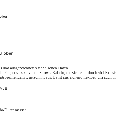
Splitter /
Umschalter
oben
Konverter
 Globen
Klinke
rfläche
Adapterkabel
is und ausgezeichneten technischen Daten.
loben
 Im Gegensatz zu vielen Show - Kabeln, die sich eher durch viel Kunst
Adapter
ntsprechendem Querschnitt aus. Es ist ausreichend flexibel, um auch i
loben
globen
ALE
globen
Computer
n
chr-Durchmesser
ör
USB-Kurzadapter