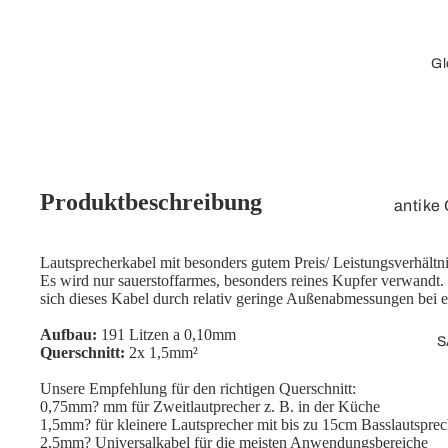
Stecker, loses
Kabel
Gl
Verlängerungskab
el
Adapterkabel
Adapter
Produktbeschreibung
antike
Cinch
3D-Obe
Adapter
Lautsprecherkabel mit besonders gutem Preis/ Leistungsverhältn
Tischg
Es wird nur sauerstoffarmes, besonders reines Kupfer verwandt.
Videokabel
sich dieses Kabel durch relativ geringe Außenabmessungen bei e
Standg
Lose Stecker /
Aufbau:
191 Litzen a 0,10mm
Leucht
S
Kupplung
Querschnitt:
2x 1,5mm²
Kinder
Unsere Empfehlung für den richtigen Querschnitt:
Netzwerk
Globe
0,75mm? mm für Zweitlautprecher z. B. in der Küche
1,5mm? für kleinere Lautsprecher mit bis zu 15cm Basslautspre
Zubeh
Patchkabel /
2,5mm? Universalkabel für die meisten Anwendungsbereiche