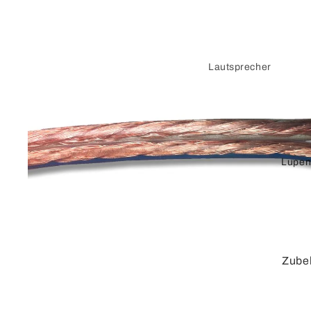
Lautsprecher
Stecker und
Zubehör
Verstärker
Lupen
Vorverstärker
DVI
Verbindungskabel
Adapterkabel
Zube
Adapter
HDMI