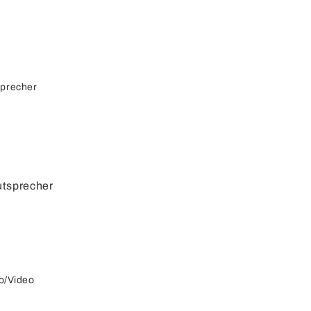
sprecher
utsprecher
autspreche
r
cherkabel
o/Video
cherdosen