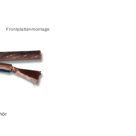
Frontplattenmontage
Keystone-Adapter
Displayport
leuchten
Adapterkabel
VGA und SVGA
Adapterkabel
hör