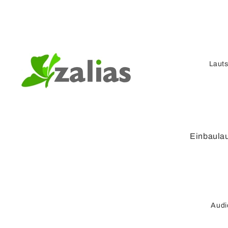
Laut
Einbaula
Kompaktl
r
Verstärke
Lautspre
Audi
Lautspre