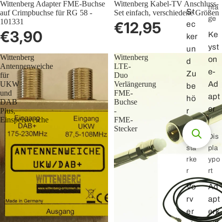
Wittenberg Adapter FME-Buchse
Wittenberg Kabel-TV Anschluss-
nta
St
auf Crimpbuchse für RG 58 -
Set einfach, verschiedene Größen
ge
101331
€12,95
ec
€3,90
Ke
ker
yst
un
Wittenberg
Wittenberg
on
d
Antennenweiche
LTE-
e-
Zu
für
Duo
UKW
Verlängerung
Ad
be
und
FME-
apt
hö
DAB
Buchse
er
Plus,
-
r
Einspeisweiche
FME-
Stecker
Ver
Dis
stä
pla
rke
ypo
r
rt
Vo
Ad
rv
apt
er
erk