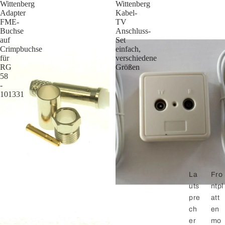
Wittenberg
Wittenberg
Adapter
Kabel-
FME-
TV
Buchse
Anschluss-
auf
Set
Crimpbuchse
einfach,
für
verschiedene
RG
Größen
58
-
101331
La
Fro
uts
ntpl
pre
att
ch
en
er
mo