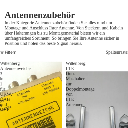
Antennenzubehör
In der Kategorie Antennenzubehör finden Sie alles rund um
Montage und Anschluss Ihrer Antenne. Von Steckern und Kabeln
über Halterungen bis zu Montagematerial bieten wir ein
umfangreiches Sortiment. So bringen Sie Ihre Antenne sicher in
Position und holen das beste Signal heraus.
Filtern
Spaltenraste
Wittenberg
Wittenberg
Antennenweiche
LTE
3
Duo-
in
Masthalter
1
zur
für
Doppelmontage
UKW,
von
DAB
LTE
und
Antennen
UHF