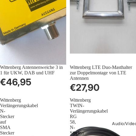
Ausverkauft
Wittenberg Antennenweiche 3 in
Wittenberg LTE Duo-Masthalter
1 für UKW, DAB und UHF
zur Doppelmontage von LTE
Antennen
€46,95
€27,90
Wittenberg
Wittenberg
Verlängerungskabel
TWIN-
N-
Verlängerungskabel
Stecker
RG
auf
58,
Audio/Vide
SMA
N-
Stecker
Stecker