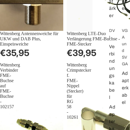
st
ab
ärk
el
er
DV
VG
Wittenberg Antennenweiche für
Wittenberg LTE-Duo
I
A
UKW und DAB Plus,
Verlängerung FME-Buchse -
Einspeisweiche
FME-Stecker
un
Ve
€35,95
€39,95
d
rbi
SV
nd
GA
Wittenberg
Wittenberg
un
Verbinder
Crimpstecker
Ad
FME-
f.
gs
Buchse
FME-
apt
ka
auf
Nippel
erk
be
FME-
(Stecker)
ab
Buchse
für
l
-
RG
el
102157
58
Ad
-
ap
10261
ter
ka