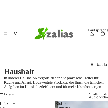
Lautsprech
Einbaula
Haushalt
utsprech
er
In unserer Haushalt-Kategorie finden Sie praktische Helfer für
Küche und Alltag. Hochwertige Produkte, die Ihnen die täglichen
Kompak
Aufgaben im Haushalt erleichtern und für mehr Komfort sorgen.
tlautspre
Filtern
Spaltenraste
cher
Audio/Vide
LifeStraw
BioLite
Verstärk
Go
KettlePot