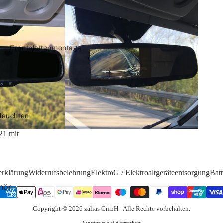
Frontplattenmontage
Keystone-Adapter
Displayport
leuchten
Adapterkabel
21 mit
VGA und SVGA
Adapterkabel
erklärung
Widerrufsbelehrung
ElektroG / Elektroaltgeräteentsorgung
Batt
hör
Copyright © 2026 zalias GmbH - Alle Rechte vorbehalten.