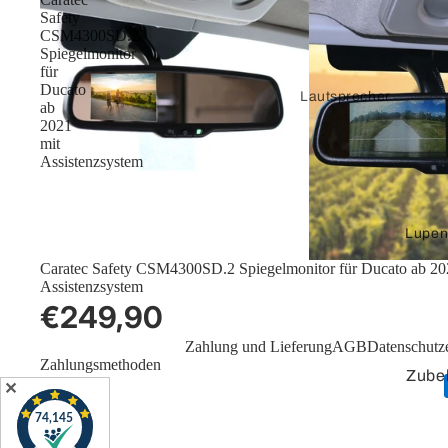
Safety
CSM4300SD.2
Spiegelmonitor
für
Ducato
Lautsprecher
ab
2021
Stecker und
mit
Zubehör
Assistenzsystem
Verstärker
Lupen
Vorverstärker
Caratec Safety CSM4300SD.2 Spiegelmonitor für Ducato ab 20
Assistenzsystem
DVI
€249,90
Verbindungskabel
Zahlung und Lieferung
AGB
Datenschutz
Adapterkabel
Zahlungsmethoden
Zube
Adapter
✕
HDMI