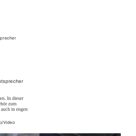
sprecher
utsprecher
autspreche
n. In dieser
behör zum
r
 auch in engen
cherkabel
o/Video
cherdosen