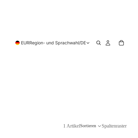
EUR
Region- und Sprachwahl
/
DE
1 Artikel
Spaltenraster
Sortieren