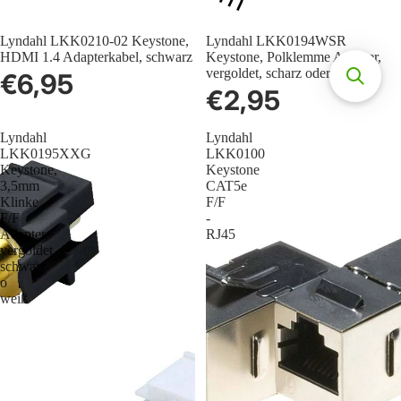
Lyndahl LKK0210-02 Keystone,
Lyndahl LKK0194WSR
HDMI 1.4 Adapterkabel, schwarz
Keystone, Polklemme Adapter,
vergoldet, scharz oder rot
€6,95
€2,95
Lyndahl
Lyndahl
LKK0195XXG
LKK0100
Keystone,
Keystone
3,5mm
CAT5e
Klinke
F/F
F/F
-
Adapter,
RJ45
vergoldet,
schwarz
o
weiß