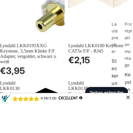
La
Fro
uts
ntpl
pre
att
ch
en
Lyndahl LKK0195XXG
Lyndahl LKK0100 Keystone
Keystone, 3,5mm Klinke F/F
CAT5e F/F - RJ45
er
mo
Adapter, vergoldet, schwarz o
€2,15
nta
St
weiß
ge
€3,95
ec
Ke
ker
yst
Lyndahl
Lyndahl
un
LKK0130
LKK0138
on
d
Keystone
Keystone
e-
✕
Zu
CAT6a
CAT6a
Ad
coupler
F/F
be
-
-
apt
hö
RJ45
RJ45
er
r