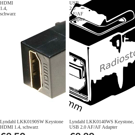
HDMI
USB
1.4,
2.0
schwarz
AF/AF
Adapter
Lyndahl LKK0190SW Keystone
Lyndahl LKK0140WS Keystone,
HDMI 1.4, schwarz
USB 2.0 AF/AF Adapter