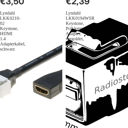
€3,50
€2,39
Lyndahl
Lyndahl
LKK0210-
LKK0194WSR
02
Keystone,
Keystone,
Polklemme
HDMI
Adapter,
1.4
vergoldet,
Audio/Vide
Adapterkabel,
scharz
schwarz
oder
rot