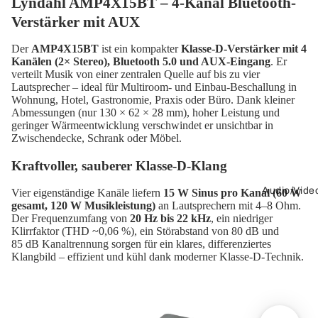
Lyndahl AMP4X15BT – 4-Kanal Bluetooth-
Verstärker mit AUX
Der
AMP4X15BT
ist ein kompakter
Klasse-D-Verstärker mit 4
Kanälen (2× Stereo), Bluetooth 5.0 und AUX-Eingang
. Er
verteilt Musik von einer zentralen Quelle auf bis zu vier
Lautsprecher – ideal für Multiroom- und Einbau-Beschallung in
Wohnung, Hotel, Gastronomie, Praxis oder Büro. Dank kleiner
Abmessungen (nur 130 × 62 × 28 mm), hoher Leistung und
geringer Wärmeentwicklung verschwindet er unsichtbar in
Zwischendecke, Schrank oder Möbel.
Kraftvoller, sauberer Klasse-D-Klang
Audio/Vide
Vier eigenständige Kanäle liefern
15 W Sinus pro Kanal (60 W
gesamt, 120 W Musikleistung)
an Lautsprechern mit 4–8 Ohm.
Der Frequenzumfang von
20 Hz bis 22 kHz
, ein niedriger
Klirrfaktor (THD ~0,06 %), ein Störabstand von 80 dB und
85 dB Kanaltrennung sorgen für ein klares, differenziertes
Klangbild – effizient und kühl dank moderner Klasse-D-Technik.