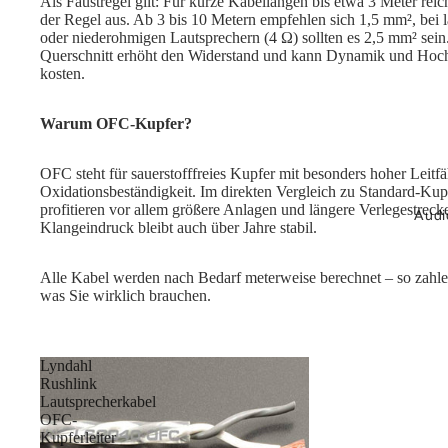
Als Faustregel gilt: Für kurze Kabellängen bis etwa 3 Meter reic
der Regel aus. Ab 3 bis 10 Metern empfehlen sich 1,5 mm², bei
oder niederohmigen Lautsprechern (4 Ω) sollten es 2,5 mm² sein.
Querschnitt erhöht den Widerstand und kann Dynamik und Hoch
kosten.
Warum OFC-Kupfer?
OFC steht für sauerstofffreies Kupfer mit besonders hoher Leitfä
Oxidationsbeständigkeit. Im direkten Vergleich zu Standard-Kup
profitieren vor allem größere Anlagen und längere Verlegestreck
Audi
Klangeindruck bleibt auch über Jahre stabil.
Alle Kabel werden nach Bedarf meterweise berechnet – so zahle
was Sie wirklich brauchen.
Lyndahl
Rushlink
Lautsprecherkabel
OFC-
Kupferleiter