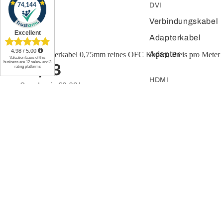
DVI
Verbindungskabel
Adapterkabel
Adapter
Lautsprecherkabel 0,75mm reines OFC Kupfer, Preis pro Meter
€0,63
HDMI
Grundpreis
€0,63/m
Stecker, loses
Lautsprecherkabel
Kabel
2x1,5mm
OFC
Verlängerungskab
Kupfer,
el
Preis
pro
Adapterkabel
Meter
Adapter
Cinch
Adapter