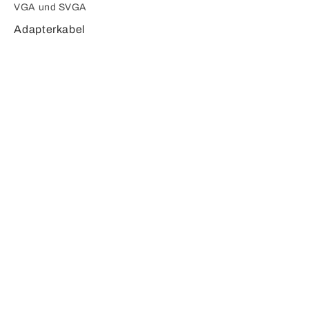
VGA und SVGA
Adapterkabel
Splitter /
Umschalter
Konverter
Klinke
Adapterkabel