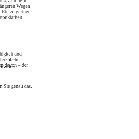
ht 0,75 mm² in
 längeren Wegen
 Ein zu geringer
tonklarheit
higkeit und
ferkabeln
en davon – der
o/Video
n Sie genau das,