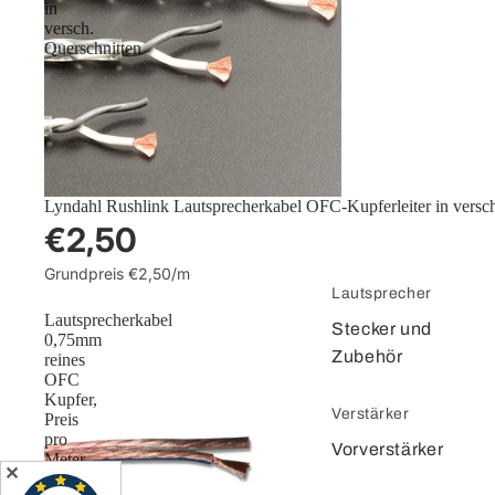
in
versch.
Querschnitten
Lyndahl Rushlink Lautsprecherkabel OFC-Kupferleiter in versch
€2,50
Grundpreis
€2,50/m
Lautsprecher
Lautsprecherkabel
Stecker und
0,75mm
Zubehör
reines
OFC
Kupfer,
Verstärker
Preis
pro
Vorverstärker
Meter
✕