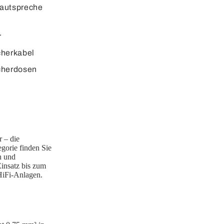
autspreche
r
cherkabel
cherdosen
r – die
egorie finden Sie
n und
Einsatz bis zum
HiFi-Anlagen.