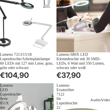
schwarz
oder
weiß
Lumeno 7213/15/18
Lumeno 680X LED
Lupenleuchte/Arbeitsplatzlampe
Klemmleuchte mit 30 SMD-
60 LEDs mit 127 mm Linse, grau,
LEDs, 6 Watt und 550 Lumen,
grün oder schwarz
schwarz oder weiß
€104,90
€37,90
Lumeno
Lumeno
LED
Ersatzröhre
Lupenleuchte
7122
Serie
für
Audio/Vide
851X
Lupenleuchte
mit
22