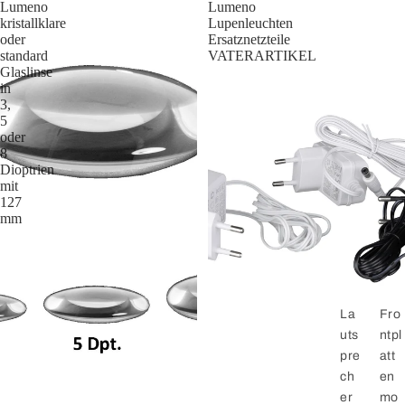
Lumeno
Lumeno
kristallklare
Lupenleuchten
oder
Ersatznetzteile
standard
VATERARTIKEL
Glaslinse
in
3,
5
oder
8
Dioptrien
mit
127
mm
La
Fro
uts
ntpl
pre
att
ch
en
er
mo