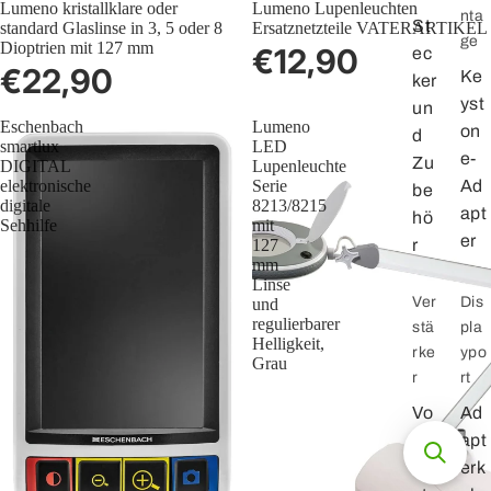
Lumeno kristallklare oder
Lumeno Lupenleuchten
nta
St
standard Glaslinse in 3, 5 oder 8
Ersatznetzteile VATERARTIKEL
ge
Dioptrien mit 127 mm
€12,90
ec
€22,90
Ke
ker
yst
un
Eschenbach
Lumeno
on
d
smartlux
LED
e-
Zu
DIGITAL
Lupenleuchte
elektronische
Serie
Ad
be
digitale
8213/8215
apt
hö
Sehhilfe
mit
er
127
r
mm
Linse
Ver
Dis
und
regulierbarer
stä
pla
Helligkeit,
rke
ypo
Grau
r
rt
Vo
Ad
rv
apt
er
erk