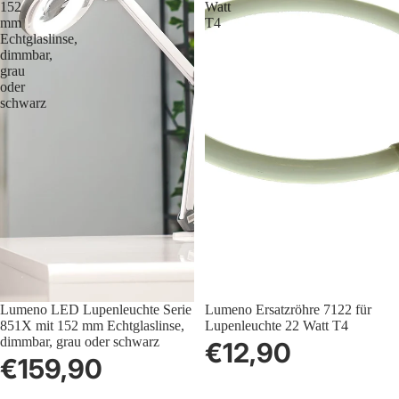
152
Watt
mm
T4
Echtglaslinse,
dimmbar,
grau
oder
schwarz
Lumeno LED Lupenleuchte Serie
Ausverkauft
Lumeno Ersatzröhre 7122 für
851X mit 152 mm Echtglaslinse,
Lupenleuchte 22 Watt T4
dimmbar, grau oder schwarz
€12,90
€159,90