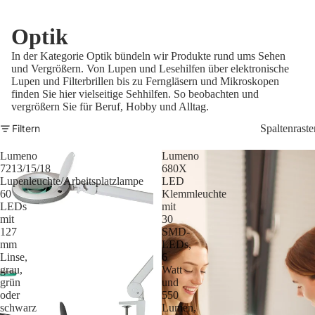
Optik
In der Kategorie Optik bündeln wir Produkte rund ums Sehen
und Vergrößern. Von Lupen und Lesehilfen über elektronische
Lupen und Filterbrillen bis zu Ferngläsern und Mikroskopen
finden Sie hier vielseitige Sehhilfen. So beobachten und
vergrößern Sie für Beruf, Hobby und Alltag.
Filtern
Spaltenraste
Lumeno
Lumeno
7213/15/18
680X
Lupenleuchte/Arbeitsplatzlampe
LED
60
Klemmleuchte
LEDs
mit
mit
30
127
SMD-
mm
LEDs,
Linse,
6
grau,
Watt
grün
und
oder
550
schwarz
Lumen,