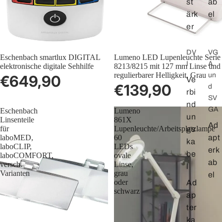
st
ab
ärk
el
er
DV
VG
Ausverkauft
Eschenbach smartlux DIGITAL
Lumeno LED Lupenleuchte Serie
I
A
elektronische digitale Sehhilfe
8213/8215 mit 127 mm Linse und
regulierbarer Helligkeit, Grau
un
€649,90
Ve
€139,90
d
rbi
SV
nd
GA
Eschenbach
Lumeno
un
Linsenteile
861X
Ad
für
Lupenleuchte/Arbeitsplatzlampe
gs
laboMED,
60
apt
ka
laboCLIP,
LEDs
erk
be
laboCOMFORT,
ovale
ab
versch.
Linse,
l
Varianten
grau
el
oder
Ad
schwarz
ap
ter
ka