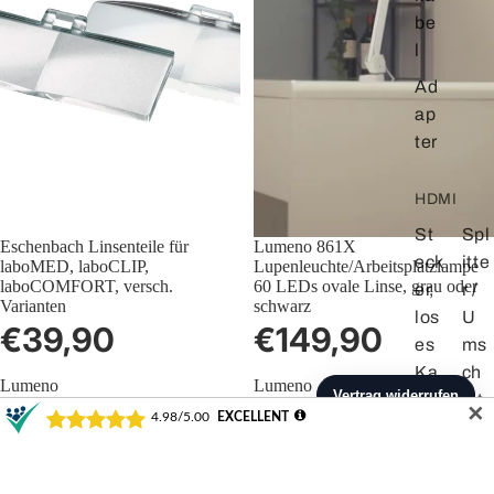
be
l
Ad
ap
ter
HDMI
St
Spl
Eschenbach Linsenteile für
Lumeno 861X
eck
itte
laboMED, laboCLIP,
Lupenleuchte/Arbeitsplatzlampe
laboCOMFORT, versch.
60 LEDs ovale Linse, grau oder
er,
r /
Varianten
schwarz
los
U
€39,90
€149,90
es
ms
Ka
ch
Lumeno
Lumeno
bel
alt
824XPRO
617X
✕
LED-
Wandhalter,
er
Ver
Lupenleuchte
Tischhalterung
län
Ko
dimmbar
oder
mit
Tischklemme
ger
nv