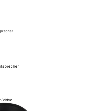
sprecher
utsprecher
autspreche
r
cherkabel
o/Video
cherdosen