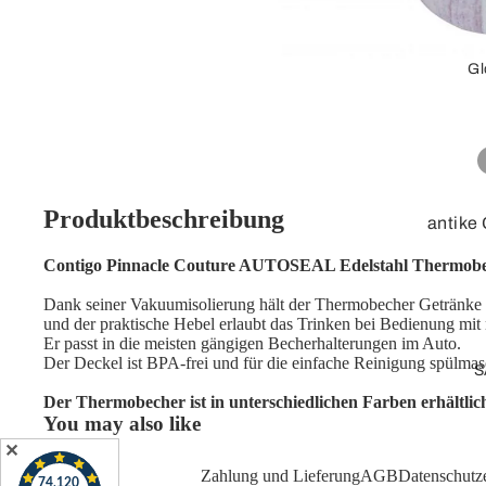
Stecker, loses
Kabel
Gl
Verlängerungskab
el
Adapterkabel
Adapter
Produktbeschreibung
antike
Cinch
3D-Obe
Contigo Pinnacle Couture AUTOSEAL Edelstahl Thermobec
Adapter
Tischg
Dank seiner Vakuumisolierung hält der Thermobecher Getränke 
Videokabel
und der praktische Hebel erlaubt das Trinken bei Bedienung mit
Standg
Er passt in die meisten gängigen Becherhalterungen im Auto.
Lose Stecker /
Der Deckel ist BPA-frei und für die einfache Reinigung spülma
Leucht
S
Kupplung
Kinder
Der Thermobecher ist in unterschiedlichen Farben erhältlic
You may also like
Netzwerk
Globe
✕
Zubeh
Patchkabel /
Zahlung und Lieferung
AGB
Datenschutz