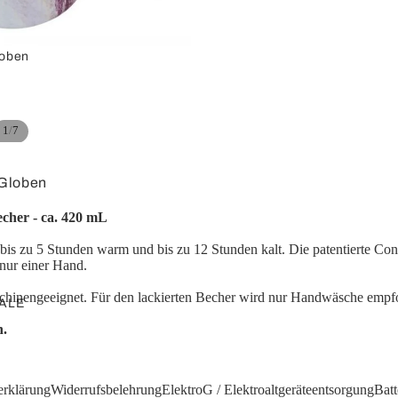
Splitter /
Umschalter
oben
Konverter
/
1
7
 Globen
Klinke
rfläche
her - ca. 420 mL
Adapterkabel
loben
bis zu 5 Stunden warm und bis zu 12 Stunden kalt. Die patentierte
Adapter
 nur einer Hand.
loben
schinengeeignet. Für den lackierten Becher wird nur Handwäsche empf
globen
ALE
globen
h.
Computer
n
ör
USB-Kurzadapter
erklärung
Widerrufsbelehrung
ElektroG / Elektroaltgeräteentsorgung
Batt