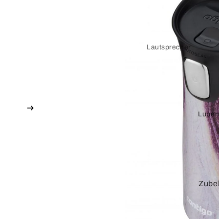
Lautsprecher
Stecker und
Zubehör
Verstärker
Lupen
Vorverstärker
DVI
Verbindungskabel
Adapterkabel
Zube
Adapter
HDMI