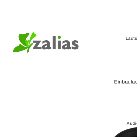
Laut
Einbaula
Kompaktl
r
Verstärke
Lautspre
Audi
Lautspre