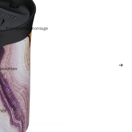
Frontplattenmontage
Keystone-Adapter
Displayport
leuchten
Adapterkabel
VGA und SVGA
Adapterkabel
hör