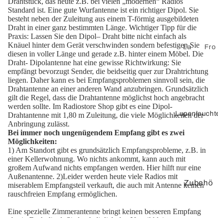
Drahtstück, das heute z.B. bei vielen „modernen“ Radios
er
Standard ist. Eine gute Wurfantenne ist ein richtiger Dipol. Sie
besteht neben der Zuleitung aus einem T-förmig ausgebildeten
Lautspre
Draht in einer ganz bestimmten Länge. Wichtiger Tipp für die
cherkab
Praxis: Lassen Sie den Dipol– Draht bitte nicht einfach als
Knäuel hinter dem Gerät verschwinden sondern befestigen Sie
el
La
Fro
diesen in voller Länge und gerade z.B. hinter einem Möbel. Die
uts
ntpl
Lautspre
Draht- Dipolantenne hat eine gewisse Richtwirkung: Sie
pre
att
empfängt bevorzugt Sender, die beidseitig quer zur Drahtrichtung
cherdos
liegen. Daher kann es bei Empfangsproblemen sinnvoll sein, die
ch
en
en
Drahtantenne an einer anderen Wand anzubringen. Grundsätzlich
er
mo
gilt die Regel, dass die Drahtantenne möglichst hoch angebracht
nta
werden sollte. Im Radiostore Shop gibt es eine Dipol-
St
Lupenleucht
ge
Drahtantenne mit 1,80 m Zuleitung, die viele Möglichkeiten der
ec
Anbringung zulässt.
Ke
ker
Bei immer noch ungenügendem Empfang gibt es zwei
Möglichkeiten:
yst
un
1) Am Standort gibt es grundsätzlich Empfangsprobleme, z.B. in
on
d
einer Kellerwohnung. Wo nichts ankommt, kann auch mit
e-
großem Aufwand nichts empfangen werden. Hier hilft nur eine
Zu
Außenantenne. 2)Leider werden heute viele Radios mit
Ad
be
Zubehö
miserablem Empfangsteil verkauft, die auch mit Antenne keinen
apt
hö
rauschfreien Empfang ermöglichen.
r
er
r
Eine spezielle Zimmerantenne bringt keinen besseren Empfang