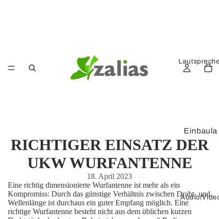
Lautsprech
Einbaula
RICHTIGER EINSATZ DER
utsprech
er
UKW WURFANTENNE
Kompak
18. April 2023
tlautspre
Eine richtig dimensionierte Wurfantenne ist mehr als ein
Kompromiss: Durch das günstige Verhältnis zwischen Draht- und
cher
Audio/Vide
Wellenlänge ist durchaus ein guter Empfang möglich. Eine
richtige Wurfantenne besteht nicht aus dem üblichen kurzen
Verstärk