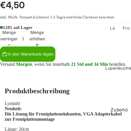
€4,50
er
Lautspre
inkl. MwSt.
Versand
(Lieferzeit 1-3 Tage) wird beim Checkout berechnet
cherkab
1285 auf Lager
el
La
Fro
Menge
Menge
uts
ntpl
Lautspre
verringern
erhöhen
pre
att
cherdos
ch
en
en
In den Warenkorb legen
er
mo
nta
Versand
Morgen
, wenn Sie innerhalb
21 Std und 34 Min
bestellen.
St
Lupenleucht
ge
ec
Ke
ker
yst
un
Produktbeschreibung
on
d
e-
Zu
Lyndahl
Ad
be
Neuheit:
Zubehö
Die Lösung für Frontplatteneinbauten, VGA Adapterkabel
apt
hö
r
zur Frontplattenmontage
er
r
Länge: 20cm