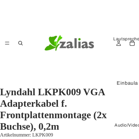
Lautsprech
Einbaula
Lyndahl LKPK009 VGA
utsprech
er
Adapterkabel f.
Kompak
Frontplattenmontage (2x
tlautspre
Buchse), 0,2m
cher
Audio/Vide
Verstärk
Artikelnummer:
LKPK009