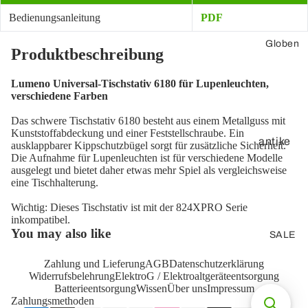
Ver
Dis
Bedienungsanleitung
PDF
stä
pla
Globen
rke
ypo
Produktbeschreibung
r
rt
Lumeno Universal-Tischstativ 6180 für Lupenleuchten,
Vo
Ad
verschiedene Farben
rv
apt
er
erk
Das schwere Tischstativ 6180 besteht aus einem Metallguss mit
Kunststoffabdeckung und einer Feststellschraube. Ein
st
ab
antike
ausklappbarer Kippschutzbügel sorgt für zusätzliche Sicherheit.
ärk
el
Die Aufnahme für Lupenleuchten ist für verschiedene Modelle
Globen
ausgelegt und bietet daher etwas mehr Spiel als vergleichsweise
er
3D-
eine Tischhalterung.
Oberfläc
Wichtig: Dieses Tischstativ ist mit der 824XPRO Serie
DV
VG
he
inkompatibel.
I
A
You may also like
SALE
Tischglo
un
Ve
ben
d
rbi
Zahlung und Lieferung
AGB
Datenschutzerklärung
SV
Widerrufsbelehrung
ElektroG / Elektroaltgeräteentsorgung
Standgl
nd
GA
Batterieentsorgung
Wissen
Über uns
Impressum
oben
un
Zahlungsmethoden