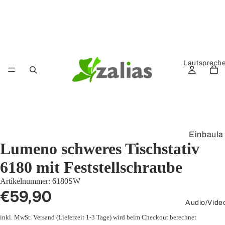
Lautsprech
Einbaula
Lumeno schweres Tischstativ
utsprech
er
6180 mit Feststellschraube
Kompak
Artikelnummer:
6180SW
tlautspre
€59,90
cher
Audio/Vide
inkl. MwSt.
Versand
(Lieferzeit 1-3 Tage) wird beim Checkout berechnet
Verstärk