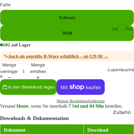
er
Farbe
Lautspre
Schwarz
cherkab
el
La
Fro
Weiß
uts
ntpl
Lautspre
pre
att
102 auf Lager
cherdos
ch
en
en
%
Auch als geprüfte B-Ware erhältlich – ab €29,90 →
er
mo
nta
Menge
Menge
St
Lupenleucht
ge
verringern
erhöhen
ec
Ke
ker
In den Warenkorb legen
yst
un
on
d
Weitere Bezahlmöglichkeiten
e-
Zu
Versand
Heute
, wenn Sie innerhalb
7 Std und 04 Min
bestellen.
Ad
be
Zubehö
apt
Downloads & Dokumentation
hö
r
er
r
Dokument
Download