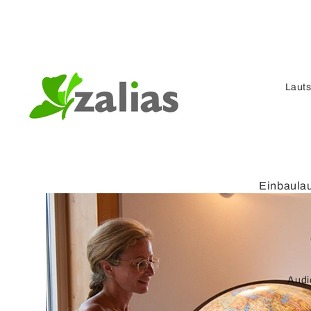
Laut
Einbaula
Kompaktl
r
Verstärke
Lautspre
Audi
Lautspre