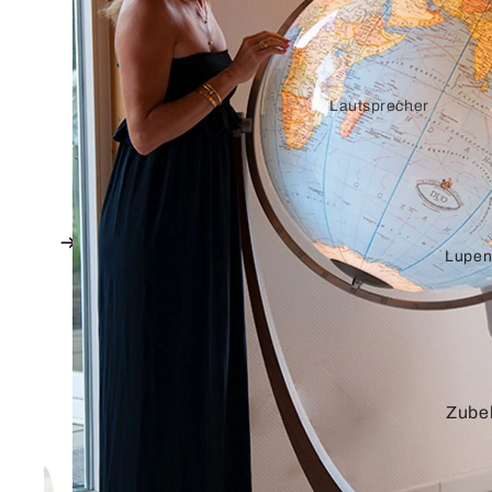
Lautsprecher
Stecker und
Zubehör
Verstärker
Lupen
Vorverstärker
DVI
Verbindungskabel
Adapterkabel
Zube
Adapter
HDMI