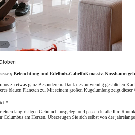
Splitter /
Umschalter
oben
Konverter
/
1
7
 Globen
Klinke
rfläche
ser, Beleuchtung und Edelholz-Gabelfuß massiv, Nussbaum geb
Adapterkabel
loben
Globus zu etwas ganz Besonderem. Dank des aufwendig gestalteten Kart
Adapter
unseres blauen Planeten zu. Mit seinem großen Kugelumfang zeigt di
loben
globen
ALE
globen
 einen langfristigen Gebrauch ausgelegt und passen in alle Ihre Raum
ur Columbus am Herzen. Überzeugen Sie sich selbst von der jahrelangen
Computer
n
ör
USB-Kurzadapter