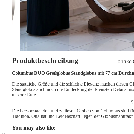
Stecker, loses
Kabel
Gl
Verlängerungskab
el
Adapterkabel
Adapter
Produktbeschreibung
antike
Cinch
3D-Obe
Columbus DUO Großglobus Standglobus mit 77 cm Durchmes
Adapter
Tischg
Die stattliche Größe und die schlichte Eleganz machen diesen 
Videokabel
Standglobus auch noch die Entdeckung der kleinsten Details 
Standg
unserer Erde.
Lose Stecker /
Leucht
S
Kupplung
Kinder
Die hervorragenden und zeitlosen Globen von Columbus sind für
Tradition, Qualität und Leidenschaft liegen der Globusmanufakt
Netzwerk
Globe
You may also like
Zubeh
Patchkabel /