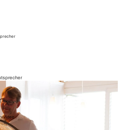
sprecher
utsprecher
autspreche
r
cherkabel
o/Video
cherdosen