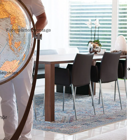
Frontplattenmontage
Keystone-Adapter
Displayport
leuchten
Adapterkabel
VGA und SVGA
Adapterkabel
hör